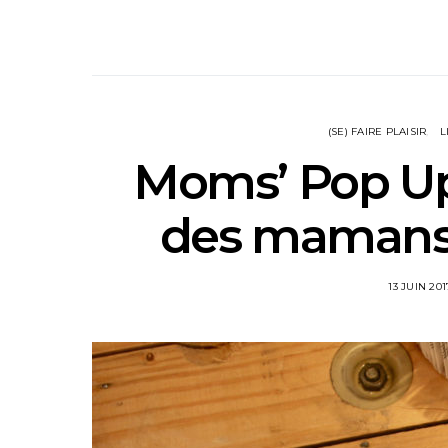
(SE) FAIRE PLAISIR
L
Moms’ Pop Up S
des mamans
13 JUIN 201