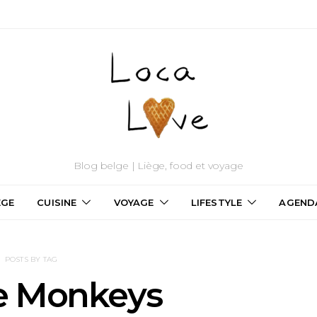
Blog belge | Liège, food et voyage
ÈGE
CUISINE
VOYAGE
LIFESTYLE
AGEND
POSTS BY TAG
le Monkeys