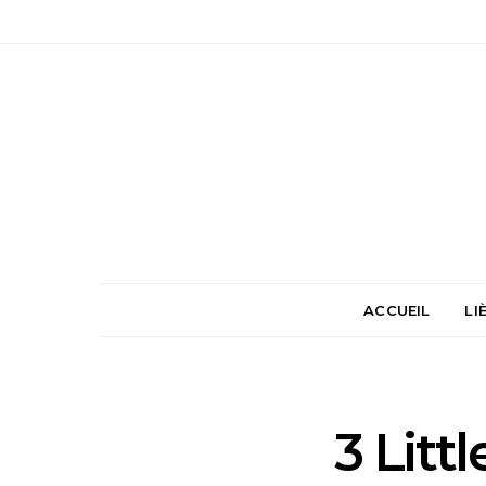
ACCUEIL
LI
3 Litt