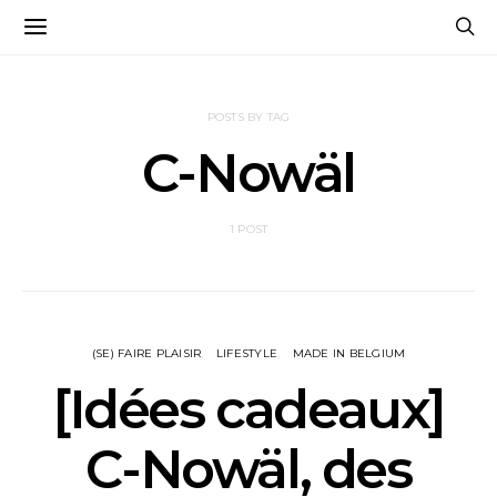
POSTS BY TAG
C-Nowäl
1 POST
(SE) FAIRE PLAISIR
LIFESTYLE
MADE IN BELGIUM
[Idées cadeaux]
C-Nowäl, des