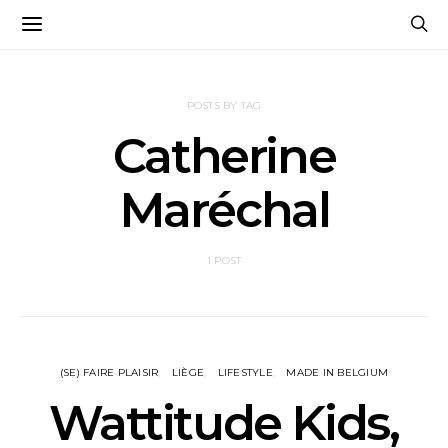
POSTS BY TAG
Catherine
Maréchal
1 POST
(SE) FAIRE PLAISIR
LIÈGE
LIFESTYLE
MADE IN BELGIUM
Wattitude Kids,