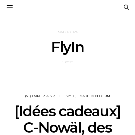
POSTS BY TAG
FlyIn
1 POST
(SE) FAIRE PLAISIR
LIFESTYLE
MADE IN BELGIUM
[Idées cadeaux]
C-Nowäl, des