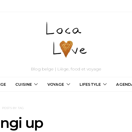
Blog belge | Liège, food et voyage
ÈGE
CUISINE
VOYAGE
LIFESTYLE
AGEND
POSTS BY TAG
ngi up