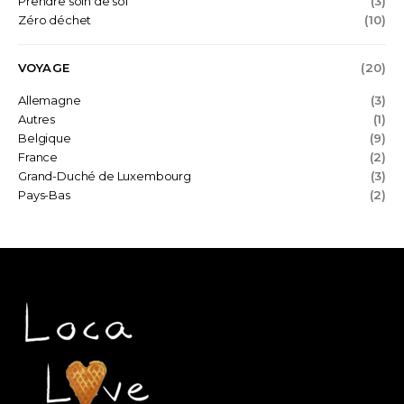
Prendre soin de soi
(3)
Zéro déchet
(10)
VOYAGE
(20)
Allemagne
(3)
Autres
(1)
Belgique
(9)
France
(2)
Grand-Duché de Luxembourg
(3)
Pays-Bas
(2)