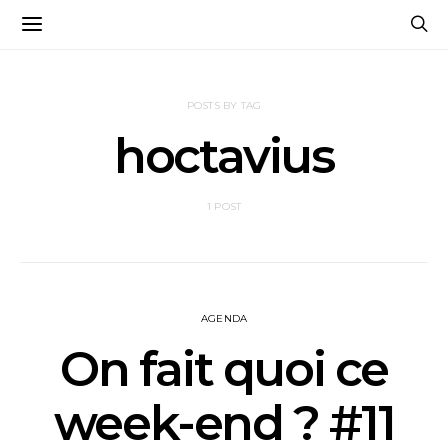
POSTS BY TAG
hoctavius
1 POST
AGENDA
On fait quoi ce
week-end ? #11