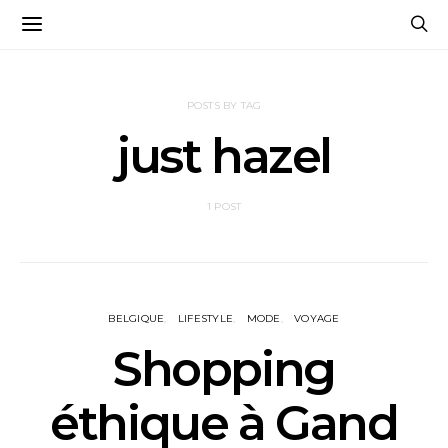
POSTS BY TAG
just hazel
1 POST
BELGIQUE
LIFESTYLE
MODE
VOYAGE
Shopping
éthique à Gand