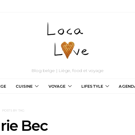
Blog belge | Liège, food et voyage
ÈGE
CUISINE
VOYAGE
LIFESTYLE
AGEND
POSTS BY TAG
rie Bec