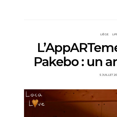
LIÈGE
LI
L’AppARTemen
Pakebo : un an
5 JUILLET 20