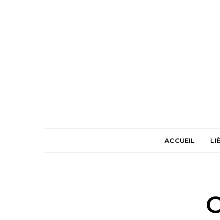
ACCUEIL
LI
O