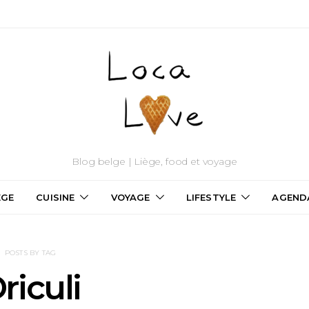
Blog belge | Liège, food et voyage
ÈGE
CUISINE
VOYAGE
LIFESTYLE
AGEND
POSTS BY TAG
riculi