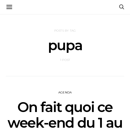
POSTS BY TAG
pupa
1 POST
AGENDA
On fait quoi ce
week-end du 1 au