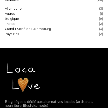
Allemagne
(3)
Autres
(1)
Belgique
(9)
France
(2)
Grand-Duché de Luxembourg
(3)
Pays-Bas
(2)
Blog liégeois dédié aux alternatives locales (artisanat,
nourriture, lifestyle, mode)