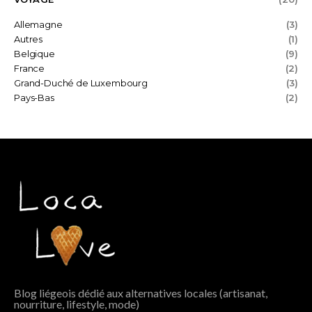
Allemagne
(3)
Autres
(1)
Belgique
(9)
France
(2)
Grand-Duché de Luxembourg
(3)
Pays-Bas
(2)
Blog liégeois dédié aux alternatives locales (artisanat,
nourriture, lifestyle, mode)