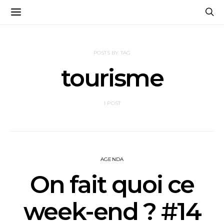
POSTS BY TAG
tourisme
1 POST
AGENDA
On fait quoi ce
week-end ? #14