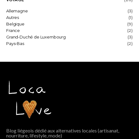
Allemagne
(3)
Autres
(1)
Belgique
(9)
France
(2)
Grand-Duché de Luxembourg
(3)
Pays-Bas
(2)
Blog liégeois dédié aux alternatives locales (artisanat,
nourriture, lifestyle, mode)