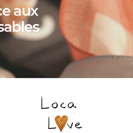
ce aux
sables