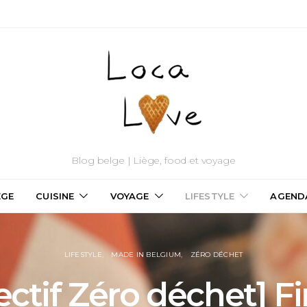
Blog belge | Liège, food et voyage
ÈGE
CUISINE
VOYAGE
LIFESTYLE
AGEND
LIFESTYLE
MADE IN BELGIUM
ZÉRO DÉCHET
ectif Zéro déchet] Fin