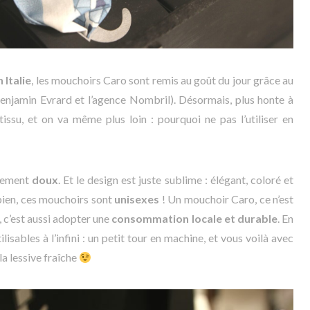
 Italie
, les mouchoirs Caro sont remis au goût du jour grâce au
enjamin Evrard et l’agence Nombril). Désormais, plus honte à
issu, et on va même plus loin : pourquoi ne pas l’utiliser en
êmement
doux
. Et le design est juste sublime : élégant, coloré et
e bien, ces mouchoirs sont
unisexes
! Un mouchoir Caro, ce n’est
 c’est aussi adopter une
consommation locale et durable
. En
ilisables à l’infini : un petit tour en machine, et vous voilà avec
a lessive fraîche