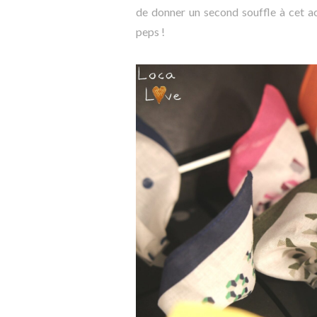
de donner un second souffle à cet ac
peps !