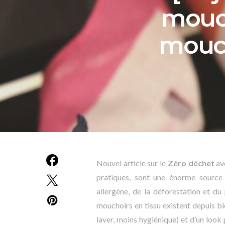
mouch
mouch
Nouvel article sur le
Zéro déchet
av
pratiques, sont une énorme source 
allergène, de la déforestation et du
mouchoirs en tissu existent depuis bi
laver, moins hygiénique) et d’un look