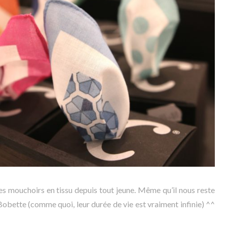
s mouchoirs en tissu depuis tout jeune. Même qu’il nous reste
obette (comme quoi, leur durée de vie est vraiment infinie) ^^