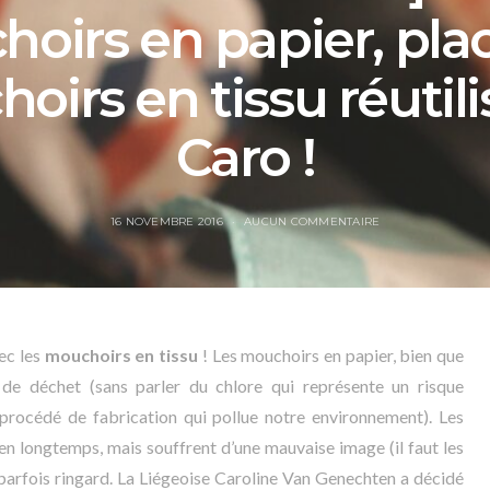
oirs en papier, pla
oirs en tissu réutili
Caro !
16 NOVEMBRE 2016
AUCUN COMMENTAIRE
ec les
mouchoirs en tissu
! Les mouchoirs en papier, bien que
de déchet (sans parler du chlore qui représente un risque
 procédé de fabrication qui pollue notre environnement). Les
en longtemps, mais souffrent d’une mauvaise image (il faut les
 parfois ringard. La Liégeoise Caroline Van Genechten a décidé