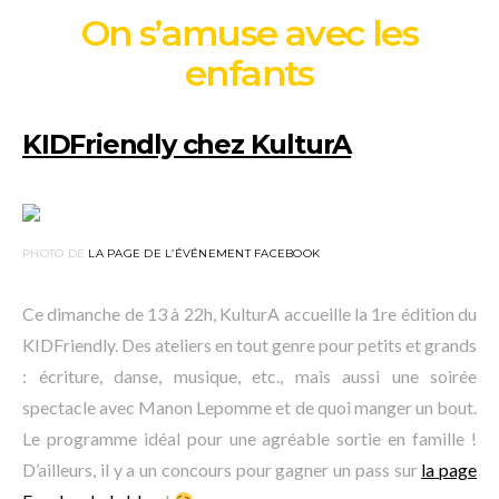
On s’amuse avec les
enfants
KIDFriendly chez KulturA
PHOTO DE
LA PAGE DE L’ÉVÉNEMENT FACEBOOK
Ce dimanche de 13 à 22h, KulturA accueille la 1re édition du
KIDFriendly. Des ateliers en tout genre pour petits et grands
: écriture, danse, musique, etc., mais aussi une soirée
spectacle avec Manon Lepomme et de quoi manger un bout.
Le programme idéal pour une agréable sortie en famille !
D’ailleurs, il y a un concours pour gagner un pass sur
la page