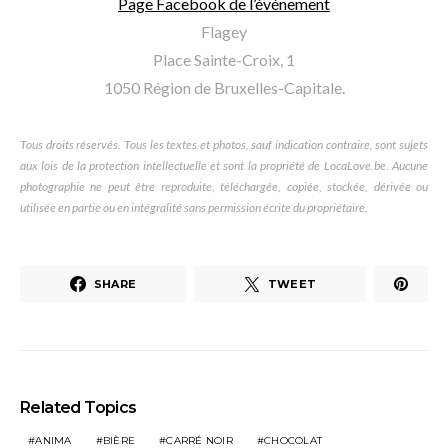
Page Facebook de l’événement
Flagey
Place Sainte-Croix, 1
1050 Région de Bruxelles-Capitale.
Tous droits réservés. Tous les textes et photos, sauf indication contraire, sont sujets
aux lois de la protection intellectuelle et sont la propriété de LocaLove.be. Aucune
photographie ne peut être reproduite, téléchargée, copiée, stockée, dérivée ou
utilisée en partie ou en intégralité sans permission écrite du propriétaire.
SHARE
TWEET
Related Topics
ANIMA
BIÈRE
CARRÉ NOIR
CHOCOLAT