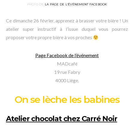
PHOTO DE
LA PAGE DE L’ÉVÉNEMENT FACEBOOK
Ce dimanche 26 février, apprenez à brasser votre bière ! Un
atelier super instructif à l’issue duquel vous pourrez
proposer votre propre bière à vos proches
Page Facebook de l’événement
MADcafé
19 rue Fabry
4000 Liège.
On se lèche les babines
Atelier chocolat chez Carré Noir