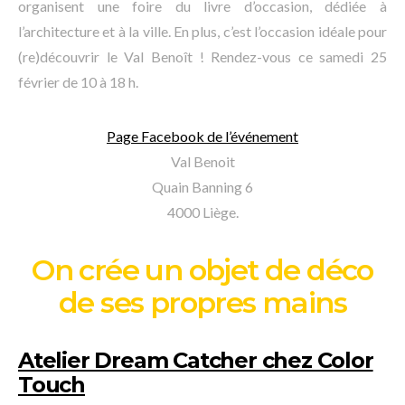
organisent une foire du livre d’occasion, dédiée à
l’architecture et à la ville. En plus, c’est l’occasion idéale pour
(re)découvrir le Val Benoît ! Rendez-vous ce samedi 25
février de 10 à 18 h.
Page Facebook de l’événement
Val Benoit
Quain Banning 6
4000 Liège.
On crée un objet de déco
de ses propres mains
Atelier Dream Catcher chez Color
Touch