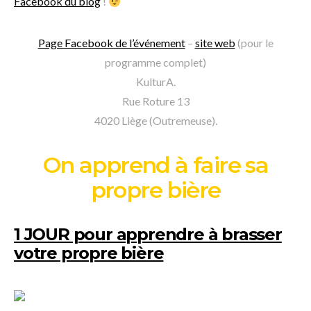
Facebook du blog
!
Page Facebook de l’événement
–
site web
(pour le
programme complet)
KulturA.
Rue Roture 13
4020 Liège (Outremeuse).
On apprend à faire sa
propre bière
1 JOUR pour apprendre à brasser
votre propre bière