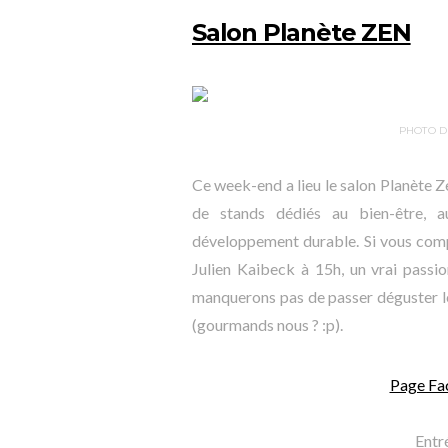
Salon Planète ZEN
PHOTO D
Ce week-end a lieu le salon Planète Z
de stands dédiés au bien-être, a
développement durable. Si vous comp
Julien Kaibeck à 15h, un vrai passio
manquerons pas de passer déguster le
(gourmands nous ? :p).
Page Fa
Entré