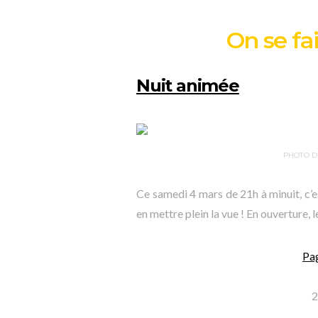
On se fa
Nuit animée
PHOTO D
Ce samedi 4 mars de 21h à minuit, c’e
en mettre plein la vue ! En ouverture, 
Pa
2