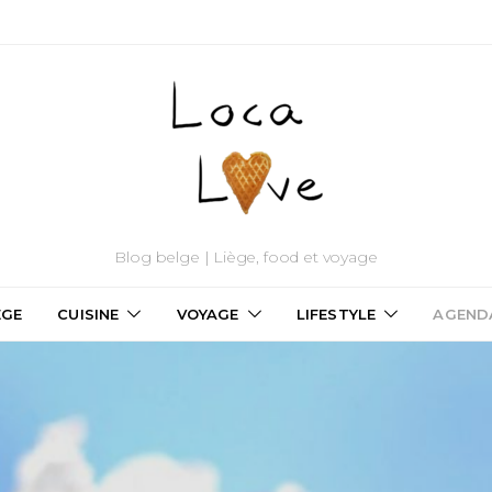
Blog belge | Liège, food et voyage
ÈGE
CUISINE
VOYAGE
LIFESTYLE
AGEND