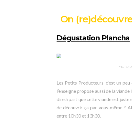
On (re)découvre
Dégustation Plancha
PHOTO D
Les Petits Producteurs, c’est un peu
l’enseigne propose aussi de la viande 
dire à part que cette viande est juste 
de découvrir ça par vous-même ? Al
entre 10h30 et 13h30.