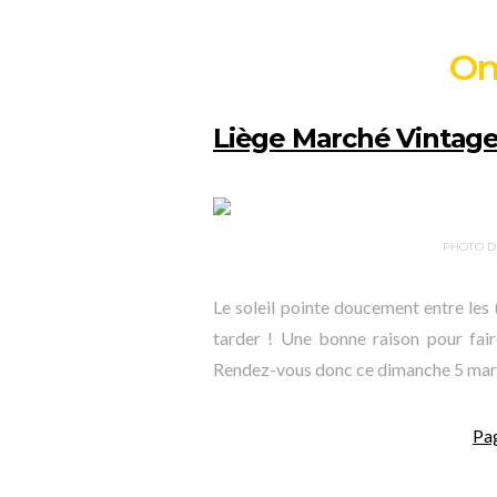
On
Liège Marché Vintage
PHOTO D
Le soleil pointe doucement entre les
tarder ! Une bonne raison pour fair
Rendez-vous donc ce dimanche 5 mars
Pa