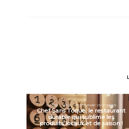
CUISINE
LIÈGE
RESTAURANT VÉGÉTARIEN
Chef Sans Toque, le restaurant
durable qui sublime les
produits locaux et de saison !