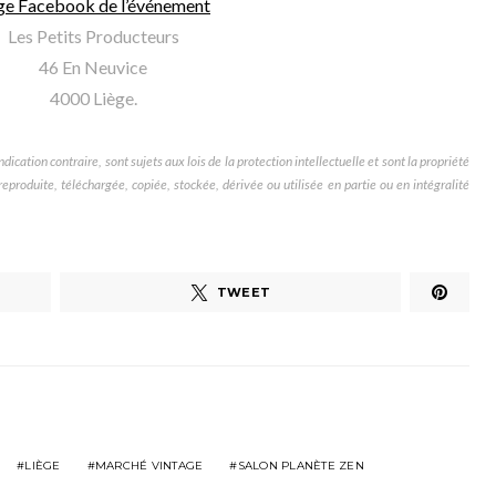
ge Facebook de l’événement
Les Petits Producteurs
46 En Neuvice
4000 Liège.
dication contraire, sont sujets aux lois de la protection intellectuelle et sont la propriété
produite, téléchargée, copiée, stockée, dérivée ou utilisée en partie ou en intégralité
TWEET
LIÈGE
MARCHÉ VINTAGE
SALON PLANÈTE ZEN