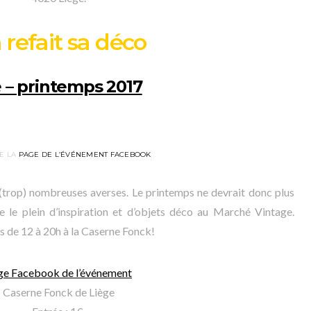
 refait sa déco
 – printemps 2017
E LA
PAGE DE L’ÉVÉNEMENT FACEBOOK
 (trop) nombreuses averses. Le printemps ne devrait donc plus
e le plein d’inspiration et d’objets déco au Marché Vintage.
 de 12 à 20h à la Caserne Fonck!
ge Facebook de l’événement
Caserne Fonck de Liège