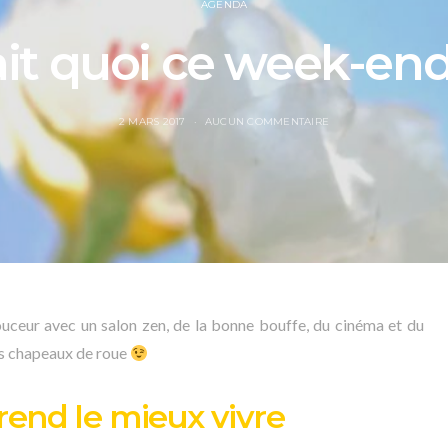
AGENDA
ait quoi ce week-end
2 MARS 2017
AUCUN COMMENTAIRE
eur avec un salon zen, de la bonne bouffe, du cinéma et du
les chapeaux de roue
end le mieux vivre