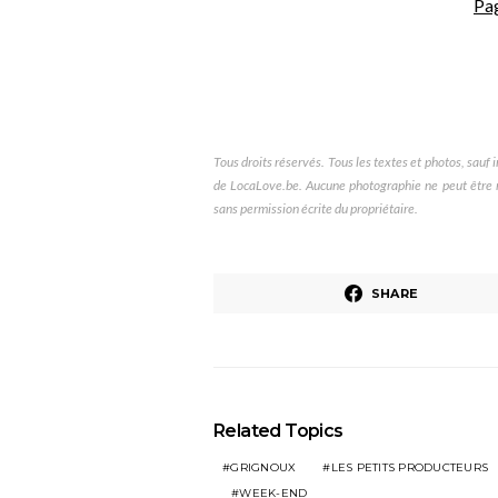
Pa
Tous droits réservés. Tous les textes et photos, sauf in
de LocaLove.be. Aucune photographie ne peut être re
sans permission écrite du propriétaire.
SHARE
Related Topics
GRIGNOUX
LES PETITS PRODUCTEURS
WEEK-END