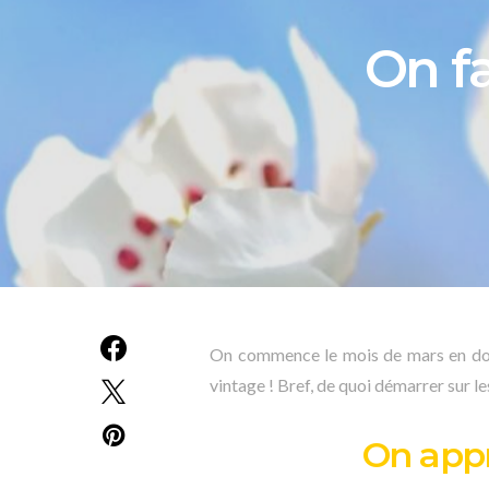
On f
On commence le mois de mars en douc
vintage ! Bref, de quoi démarrer sur 
On appr