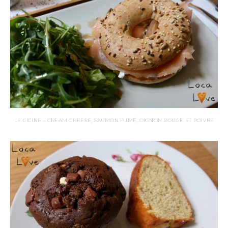
LE CICINE – CREAM CHEESE, SAUMON FUMÉ, OIGNON ROUGE ET POIVRE