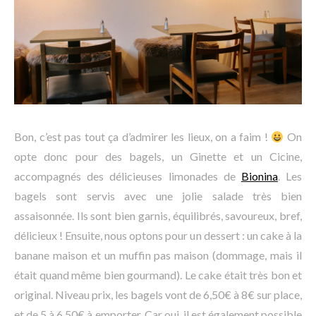
Bon, c’est pas tout ça d’admirer les lieux, on a faim !
On
opte donc pour des bagels, un Ginette et un Cicine,
accompagnés des délicieuses limonades de
Bionina
. Les
bagels sont servis avec une jolie salade très bien
assaisonnée. Ils sont bien garnis, équilibrés, savoureux, bref,
délicieux ! Ensuite, nous optons pour un dessert : un cake à la
banane maison et un muffin pas maison (dommage, mais il
était quand même bien gourmand). Le cake était très bon et
original. Niveau prix, les bagels vont de 6,50€ à 8€ sur place,
et de 5 à 6,50€ à emporter. Car oui, il est également possible