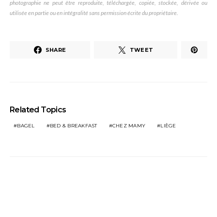
photographie ne peut être reproduite, téléchargée, copiée, stockée, dérivée ou
utilisée en partie ou en intégralité sans permission écrite du propriétaire.
SHARE
TWEET
Related Topics
BAGEL
BED & BREAKFAST
CHEZ MAMY
LIÈGE