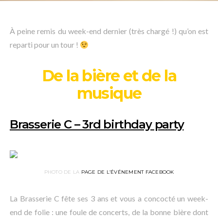
À peine remis du week-end dernier (très chargé !) qu’on est
reparti pour un tour !
De la bière et de la
musique
Brasserie C – 3rd birthday party
PHOTO DE LA
PAGE DE L’ÉVÉNEMENT FACEBOOK
La Brasserie C fête ses 3 ans et vous a concocté un week-
end de folie : une foule de concerts, de la bonne bière dont