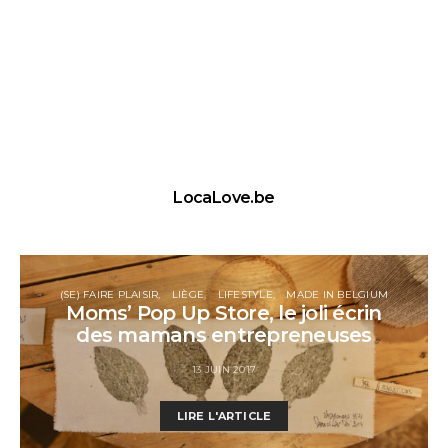
LocaLove.be
(SE) FAIRE PLAISIR
LIÈGE
LIFESTYLE
MADE IN BELGIUM
Moms’ Pop Up Store, le joli écrin
des mamans entrepreneuses
13 JUIN 2017
LIRE L'ARTICLE