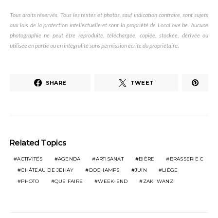
Tous droits réservés. Tous les textes et photos, sauf indication contraire, sont sujets
aux lois de la protection intellectuelle et sont la propriété de LocaLove.be. Aucune
photographie ne peut être reproduite, téléchargée, copiée, stockée, dérivée ou
utilisée en partie ou en intégralité sans permission écrite du propriétaire.
SHARE
TWEET
Related Topics
ACTIVITÉS
AGENDA
ARTISANAT
BIÈRE
BRASSERIE C
CHÂTEAU DE JEHAY
DOCHAMPS
JUIN
LIÈGE
PHOTO
QUE FAIRE
WEEK-END
ZAK' WANZI