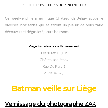
PHOTO DE LA
PAGE DE L’ÉVÉNEMENT FACEBOOK
Ce week-end, le magnifique Château de Jehay accueille
diverses brasseries qui se feront un plaisir de vous faire
découvrir (et déguster !) leurs boissons.
Page Facebook de l’événement
Les 10 et 11 juin
Château de Jehay
Rue Du Parc 1
4540 Amay.
Batman veille sur Liège
Vernissage du photographe ZAK