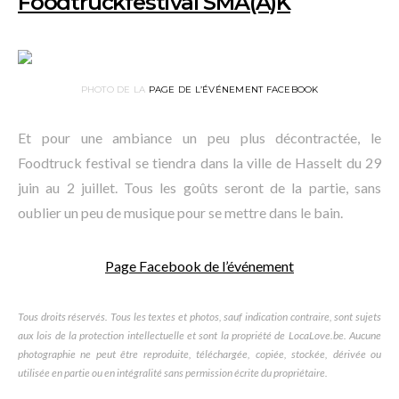
Foodtruckfestival SMA(A)K
PHOTO DE LA
PAGE DE L’ÉVÉNEMENT FACEBOOK
Et pour une ambiance un peu plus décontractée, le
Foodtruck festival se tiendra dans la ville de Hasselt du 29
juin au 2 juillet. Tous les goûts seront de la partie, sans
oublier un peu de musique pour se mettre dans le bain.
Page Facebook de l’événement
Tous droits réservés. Tous les textes et photos, sauf indication contraire, sont sujets
aux lois de la protection intellectuelle et sont la propriété de LocaLove.be. Aucune
photographie ne peut être reproduite, téléchargée, copiée, stockée, dérivée ou
utilisée en partie ou en intégralité sans permission écrite du propriétaire.