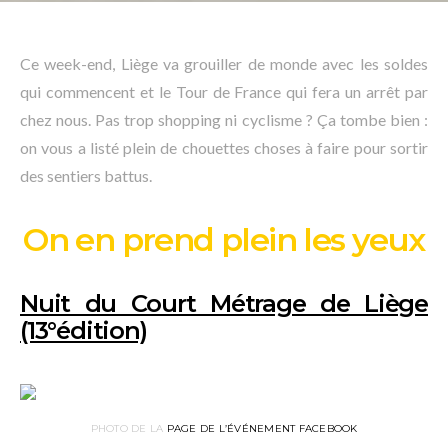
Ce week-end, Liège va grouiller de monde avec les soldes
qui commencent et le Tour de France qui fera un arrêt par
chez nous. Pas trop shopping ni cyclisme ? Ça tombe bien :
on vous a listé plein de chouettes choses à faire pour sortir
des sentiers battus.
On en prend plein les yeux
Nuit du Court Métrage de Liège
(13°édition)
PHOTO DE LA
PAGE DE L’ÉVÉNEMENT FACEBOOK