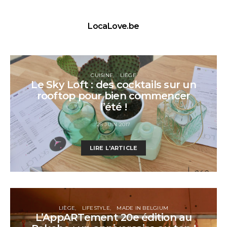
LocaLove.be
CUISINE
LIÈGE
Le Sky Loft : des cocktails sur un
rooftop pour bien commencer
l’été !
28 JUIN 2017
LIRE L'ARTICLE
LIÈGE
LIFESTYLE
MADE IN BELGIUM
L’AppARTement 20e édition au