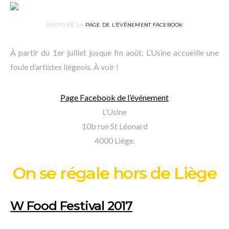
PHOTO DE LA
PAGE DE L’ÉVÉNEMENT FACEBOOK
À partir du 1er juillet jusque fin août, L’Usine accueille une
foule d’artistes liégeois. À voir !
Page Facebook de l’événement
L’Usine
10b rue St Léonard
4000 Liège.
On se régale hors de Liège
W Food Festival 2017