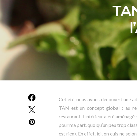
TAN
l
Cet été, nous avons découvert une adr
TAN est un concept global : au rez
restaurant. L’intérieur a été aménagé s
pour ma part, quoiqu’un peu trop classi
est rien). En effet, ici, on cuisine selon