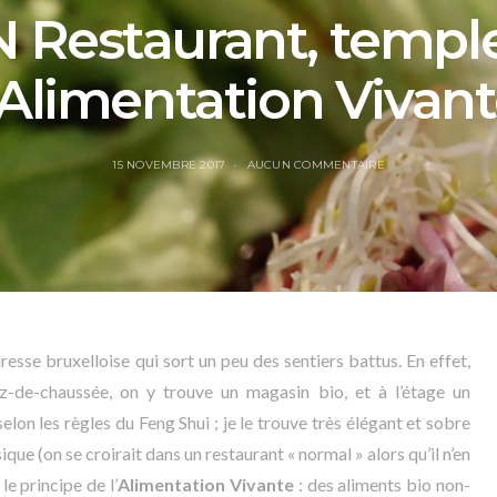
 Restaurant, templ
’Alimentation Vivan
15 NOVEMBRE 2017
AUCUN COMMENTAIRE
esse bruxelloise qui sort un peu des sentiers battus. En effet,
-de-chaussée, on y trouve un magasin bio, et à l’étage un
elon les règles du Feng Shui ; je le trouve très élégant et sobre
que (on se croirait dans un restaurant « normal » alors qu’il n’en
 le principe de l’
Alimentation Vivante
: des aliments bio non-