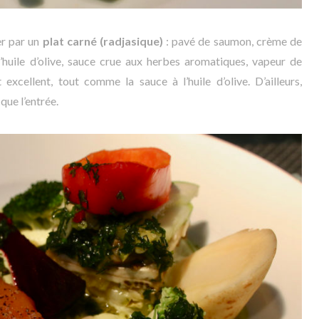
er par un
plat carné (radjasique)
: pavé de saumon, crème de
’huile d’olive, sauce crue aux herbes aromatiques, vapeur de
xcellent, tout comme la sauce à l’huile d’olive. D’ailleurs,
que l’entrée.