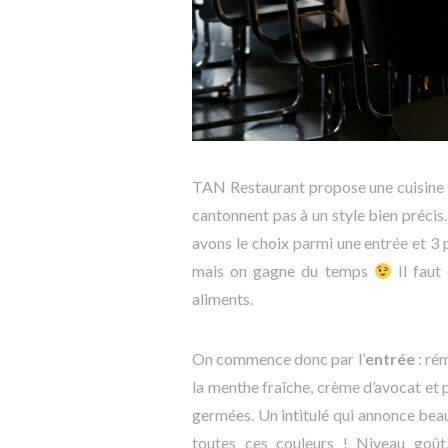
TAN Restaurant propose une cuisine « 
cantonnent pas à un style bien précis. 
avons le choix parmi une entrée et 3 p
mais on gagne du temps
Il faut
aliments.
On commence donc par l’
entrée
: ré
la menthe fraîche, crème d’avocat et pe
germées. Un intitulé qui annonce beau
toutes ces couleurs ! Niveau goût,