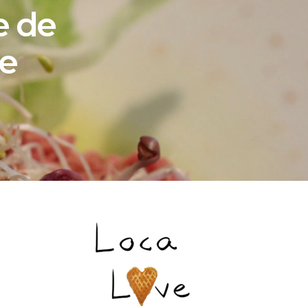
e de
te