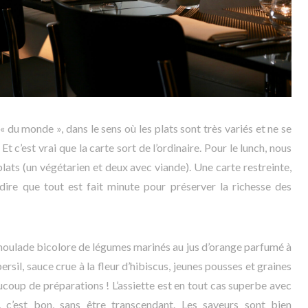
du monde », dans le sens où les plats sont très variés et ne se
Et c’est vrai que la carte sort de l’ordinaire. Pour le lunch, nous
lats (un végétarien et deux avec viande). Une carte restreinte,
 dire que tout est fait minute pour préserver la richesse des
moulade bicolore de légumes marinés au jus d’orange parfumé à
rsil, sauce crue à la fleur d’hibiscus, jeunes pousses et graines
coup de préparations ! L’assiette est en tout cas superbe avec
 c’est bon, sans être transcendant. Les saveurs sont bien