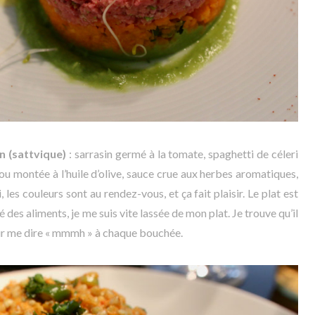
n (sattvique)
: sarrasin germé à la tomate, spaghetti de céleri
ou montée à l’huile d’olive, sauce crue aux herbes aromatiques,
 les couleurs sont au rendez-vous, et ça fait plaisir. Le plat est
 des aliments, je me suis vite lassée de mon plat. Je trouve qu’il
our me dire « mmmh » à chaque bouchée.