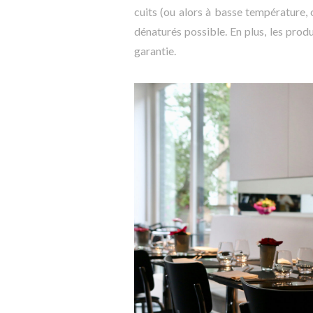
cuits (ou alors à basse température,
dénaturés possible. En plus, les produ
garantie.