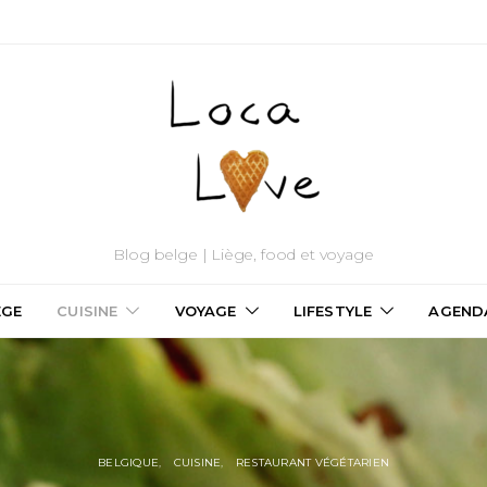
Blog belge | Liège, food et voyage
ÈGE
CUISINE
VOYAGE
LIFESTYLE
AGEND
BELGIQUE
CUISINE
RESTAURANT VÉGÉTARIEN