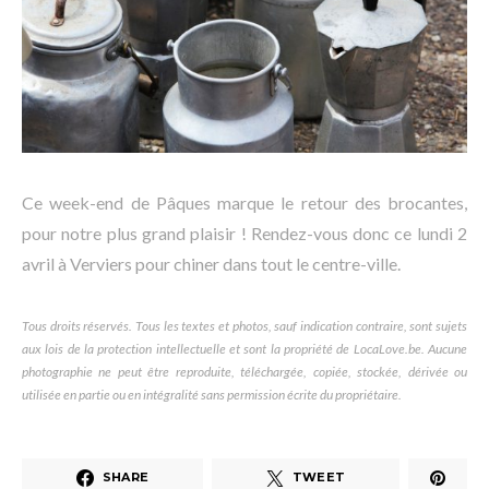
Ce week-end de Pâques marque le retour des brocantes,
pour notre plus grand plaisir ! Rendez-vous donc ce lundi 2
avril à Verviers pour chiner dans tout le centre-ville.
Tous droits réservés. Tous les textes et photos, sauf indication contraire, sont sujets
aux lois de la protection intellectuelle et sont la propriété de LocaLove.be. Aucune
photographie ne peut être reproduite, téléchargée, copiée, stockée, dérivée ou
utilisée en partie ou en intégralité sans permission écrite du propriétaire.
SHARE
TWEET