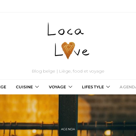
Blog belge | Liège, food et voyage
ÈGE
CUISINE
VOYAGE
LIFESTYLE
AGEND
AGENDA