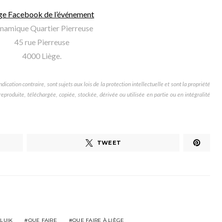
ge Facebook de l’événement
namique Quartier Pierreuse
45 rue Pierreuse
4000 Liège.
dication contraire, sont sujets aux lois de la protection intellectuelle et sont la propriété
produite, téléchargée, copiée, stockée, dérivée ou utilisée en partie ou en intégralité
TWEET
LUIK
QUE FAIRE
QUE FAIRE À LIÈGE