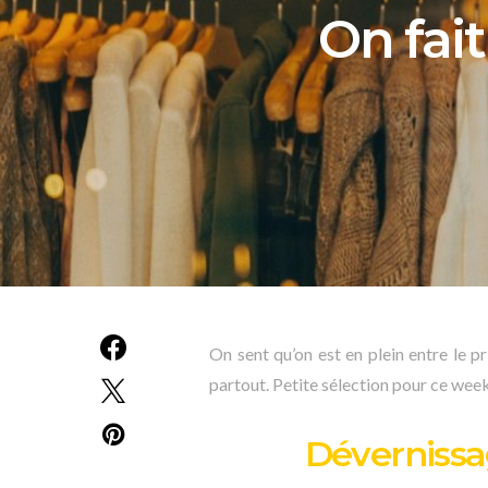
On fai
On sent qu’on est en plein entre le pr
partout. Petite sélection pour ce we
Dévernissa