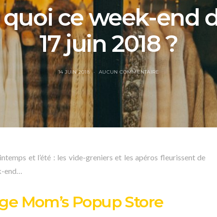
t quoi ce week-end d
17 juin 2018 ?
14 JUIN 2018
AUCUN COMMENTAIRE
intemps et l’été : les vide-greniers et les apéros fleurissent de
ek-end…
ge Mom’s Popup Store