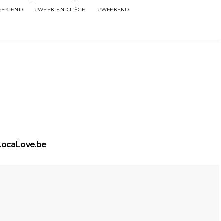
EK-END
WEEK-END LIÈGE
WEEKEND
LocaLove.be