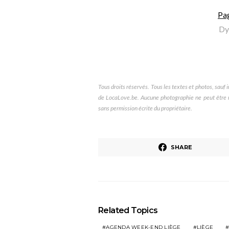
Pa
Dy
Tous droits réservés. Tous les textes et photos, sauf in
de LocaLove.be. Aucune photographie ne peut être re
sans permission écrite du propriétaire.
SHARE
Related Topics
AGENDA WEEK-END LIÈGE
LIÈGE