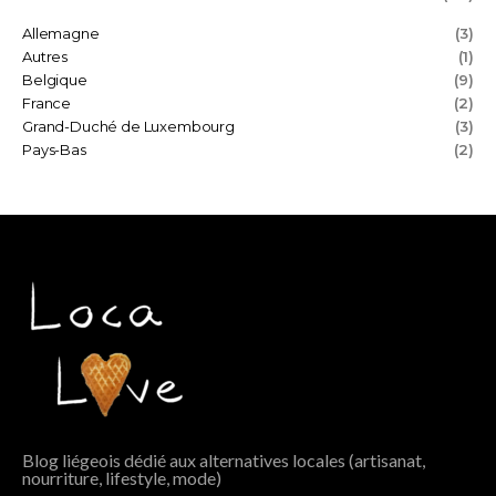
Allemagne
(3)
Autres
(1)
Belgique
(9)
France
(2)
Grand-Duché de Luxembourg
(3)
Pays-Bas
(2)
Blog liégeois dédié aux alternatives locales (artisanat,
nourriture, lifestyle, mode)