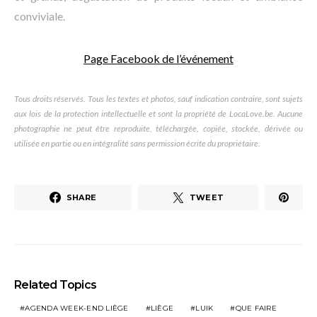
conviviale.
Page Facebook de l’événement
Tous droits réservés. Tous les textes et photos, sauf indication contraire, sont sujets
aux lois de la protection intellectuelle et sont la propriété de LocaLove.be. Aucune
photographie ne peut être reproduite, téléchargée, copiée, stockée, dérivée ou
utilisée en partie ou en intégralité sans permission écrite du propriétaire.
SHARE
TWEET
Related Topics
AGENDA WEEK-END LIÈGE
LIÈGE
LUIK
QUE FAIRE