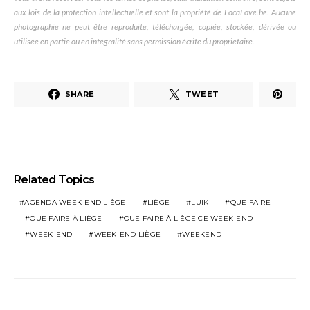
aux lois de la protection intellectuelle et sont la propriété de LocaLove.be. Aucune
photographie ne peut être reproduite, téléchargée, copiée, stockée, dérivée ou
utilisée en partie ou en intégralité sans permission écrite du propriétaire.
SHARE
TWEET
Related Topics
AGENDA WEEK-END LIÈGE
LIÈGE
LUIK
QUE FAIRE
QUE FAIRE À LIÈGE
QUE FAIRE À LIÈGE CE WEEK-END
WEEK-END
WEEK-END LIÈGE
WEEKEND