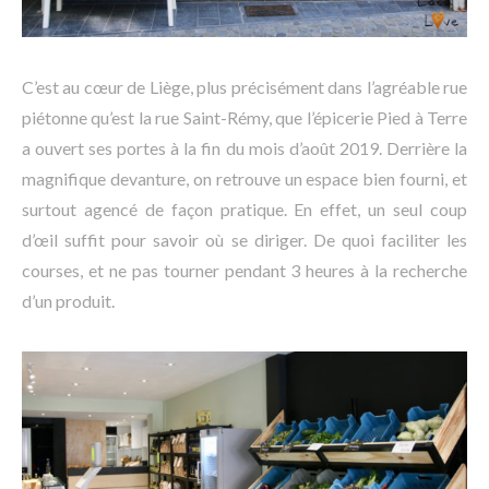
C’est au cœur de Liège, plus précisément dans l’agréable rue
piétonne qu’est la rue Saint-Rémy, que l’épicerie Pied à Terre
a ouvert ses portes à la fin du mois d’août 2019. Derrière la
magnifique devanture, on retrouve un espace bien fourni, et
surtout agencé de façon pratique. En effet, un seul coup
d’œil suffit pour savoir où se diriger. De quoi faciliter les
courses, et ne pas tourner pendant 3 heures à la recherche
d’un produit.