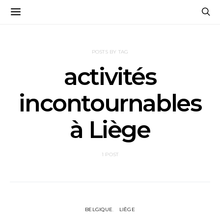
POSTS BY TAG
activités
incontournables
à Liège
1 POST
BELGIQUE
LIÈGE