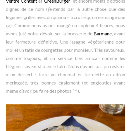
Ventre Content
et
GreenBurger
) et encore moins d’options
dignes de ce nom (j’entends par là autre chose que des
légumes grillés avec du quinoa – à croire qu’on ne mange que
ça). Comme nous avions mangé un copieux 4 heures, nous
avons jeté notre dévolu sur la brasserie du
Barmane
, avant
leur fermeture définitive. Une lasagne végétarienne pour
moi et un tatin de courgettes pour monsieur. Très savoureux,
comme toujours, et un service très amical, comme les
Liégeois savent si bien le faire. Nous n’avons pas pu résister
à un dessert : tarte au chocolat et tartelette au citron
meringuée, très bonnes également (et englouties avant
même d’avoir pu faire des photos ^^).