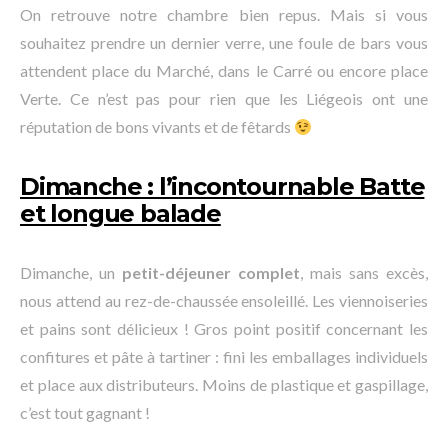
On retrouve notre chambre bien repus. Mais si vous
souhaitez prendre un dernier verre, une foule de bars vous
attendent place du Marché, dans le Carré ou encore place
Verte. Ce n’est pas pour rien que les Liégeois ont une
réputation de bons vivants et de fêtards
Dimanche : l’incontournable Batte
et longue balade
Dimanche, un
petit-déjeuner complet
, mais sans excès,
nous attend au rez-de-chaussée ensoleillé. Les viennoiseries
et pains sont délicieux ! Gros point positif concernant les
confitures et pâte à tartiner : fini les emballages individuels
et place aux distributeurs. Moins de plastique et gaspillage,
c’est tout gagnant !