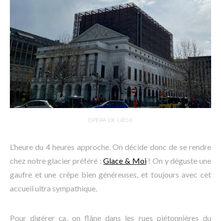
OPÉRA DE LIÈGE
L’heure du 4 heures approche. On décide donc de se rendre
chez notre glacier préféré :
Glace & Moi
! On y déguste une
gaufre et une crêpe bien généreuses, et toujours avec cet
accueil ultra sympathique.
Pour digérer ça, on flâne dans les rues piétonnières du