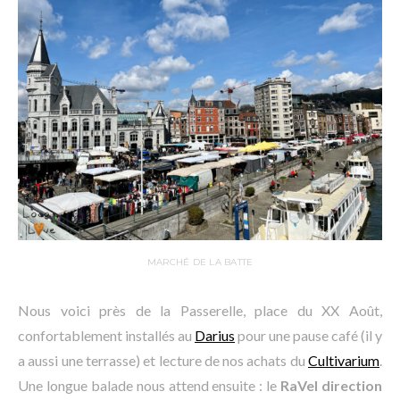
MARCHÉ DE LA BATTE
Nous voici près de la Passerelle, place du XX Août,
confortablement installés au
Darius
pour une pause café (il y
a aussi une terrasse) et lecture de nos achats du
Cultivarium
.
Une longue balade nous attend ensuite : le
RaVel direction