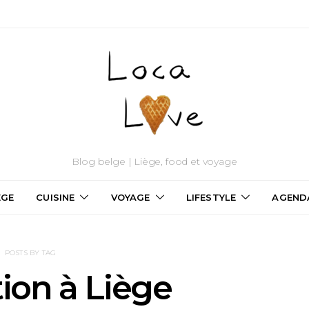
Blog belge | Liège, food et voyage
ÈGE
CUISINE
VOYAGE
LIFESTYLE
AGEND
POSTS BY TAG
ion à Liège