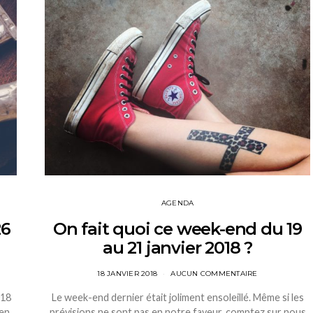
AGENDA
26
On fait quoi ce week-end du 19
au 21 janvier 2018 ?
18 JANVIER 2018
AUCUN COMMENTAIRE
018
Le week-end dernier était joliment ensoleillé. Même si les
 en
prévisions ne sont pas en notre faveur, comptez sur nous