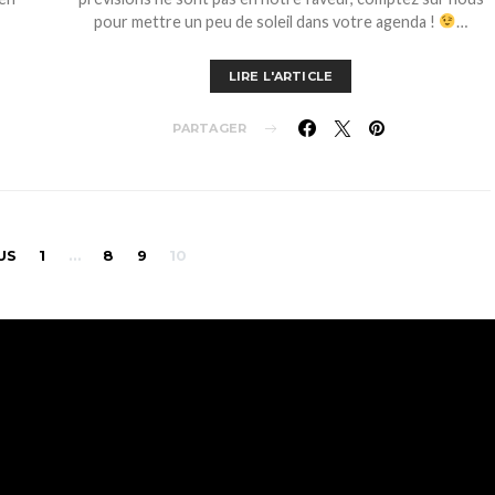
pour mettre un peu de soleil dans votre agenda !
…
LIRE L'ARTICLE
PARTAGER
Pagination
US
1
…
8
9
10
des
publications