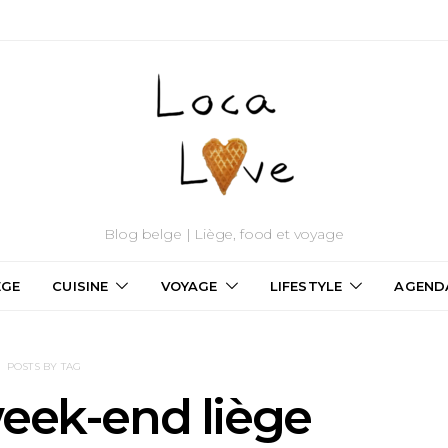
Blog belge | Liège, food et voyage
ÈGE
CUISINE
VOYAGE
LIFESTYLE
AGEND
POSTS BY TAG
eek-end liège