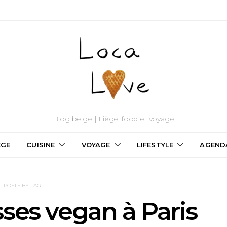
Blog belge | Liège, food et voyage
ÈGE
CUISINE
VOYAGE
LIFESTYLE
AGEND
POSTS BY TAG
ses vegan à Paris