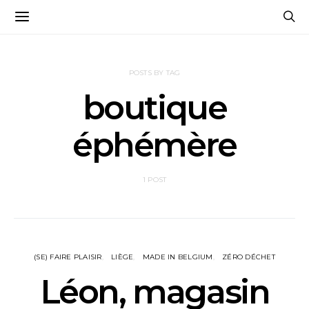
POSTS BY TAG
boutique
éphémère
1 POST
(SE) FAIRE PLAISIR
LIÈGE
MADE IN BELGIUM
ZÉRO DÉCHET
Léon, magasin