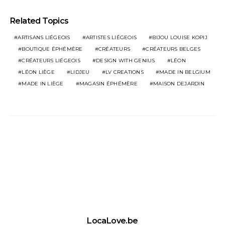
Related Topics
ARTISANS LIÉGEOIS
ARTISTES LIÉGEOIS
BIJOU LOUISE KOPIJ
BOUTIQUE ÉPHÉMÈRE
CRÉATEURS
CRÉATEURS BELGES
CRÉATEURS LIÉGEOIS
DESIGN WITH GENIUS
LÉON
LÉON LIÈGE
LIDJEU
LV CREATIONS
MADE IN BELGIUM
MADE IN LIÈGE
MAGASIN ÉPHÉMÈRE
MAISON DEJARDIN
LocaLove.be