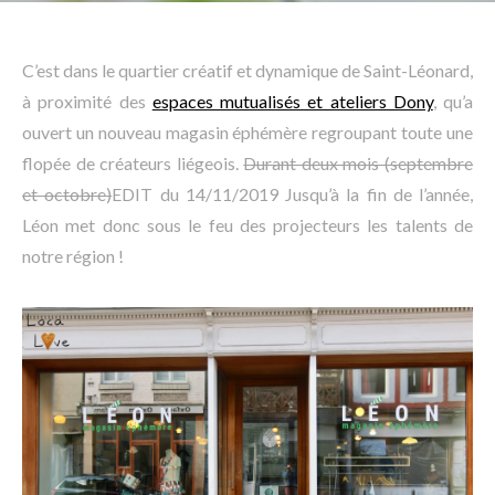
C’est dans le quartier créatif et dynamique de Saint-Léonard,
à proximité des
espaces mutualisés et ateliers Dony
, qu’a
ouvert un nouveau magasin éphémère regroupant toute une
flopée de créateurs liégeois.
Durant deux mois (septembre
et octobre)
EDIT du 14/11/2019 Jusqu’à la fin de l’année,
Léon met donc sous le feu des projecteurs les talents de
notre région !