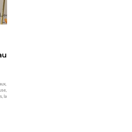
au
aux,
use,
, la