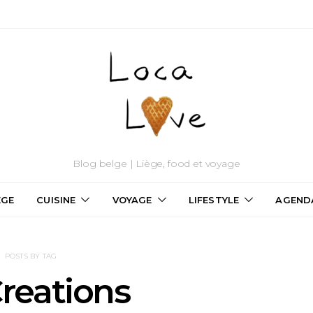
Blog belge | Liège, food et voyage
ÈGE
CUISINE
VOYAGE
LIFESTYLE
AGEND
POSTS BY TAG
reations