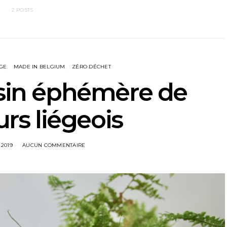
2 POSTS
ÈGE
MADE IN BELGIUM
ZÉRO DÉCHET
sin éphémère de
urs liégeois
 2019
AUCUN COMMENTAIRE