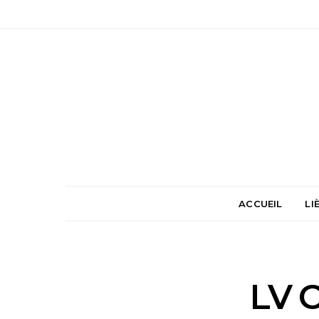
ACCUEIL
LI
LV C