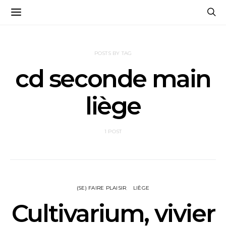
POSTS BY TAG
cd seconde main
liège
1 POST
(SE) FAIRE PLAISIR
LIÈGE
Cultivarium, vivier