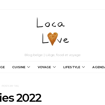
Blog belge | Liège, food et voyage
ÈGE
CUISINE
VOYAGE
LIFESTYLE
AGEND
POSTS BY TAG
ies 2022