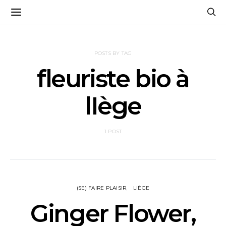
POSTS BY TAG
fleuriste bio à
lIège
1 POST
(SE) FAIRE PLAISIR
LIÈGE
Ginger Flower,