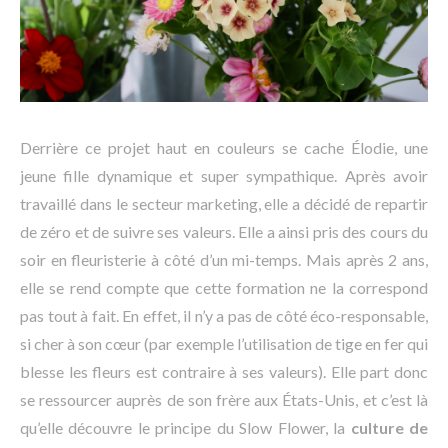
Derrière ce projet haut en couleurs se cache Élodie, une
jeune fille dynamique et super sympathique. Après avoir
travaillé dans le secteur marketing, elle a décidé de repartir
de zéro et de suivre ses valeurs. Elle a ainsi pris des cours du
soir en fleuristerie à côté d’un mi-temps. Mais après 2 ans,
elle se rend compte que cette formation ne la correspond
pas tout à fait. En effet, il n’y a pas de côté éco-responsable,
si cher à son cœur (par exemple l’utilisation de tige en fer qui
blesse les fleurs est contraire à ses valeurs). Elle part donc
se ressourcer auprès de son frère aux États-Unis, et c’est là
qu’elle découvre le principe du Slow Flower, la
culture de