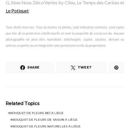
G, Slow Now, Déco’Vertes by Cilou, Le Temps des Cerises et
Le Potiquet
.
Tous droits réservés. Tous les textes et photos, sauf indication contraire, sont sujets
aux lois de la protection intellectuelle et sont la propriété de LocaLove.be. Aucune
photographie ne peut être reproduite, téléchargée, copiée, stockée, dérivée ou
utilisée en partie ou en intégralité sans permission écrite du propriétaire.
SHARE
TWEET
Related Topics
BOUQUET DE FLEURS BIO À LIÈGE
BOUQUET DE FLEURS DE SAISON À LIÈGE
BOUQUET DE FLEURS NATURELLES À LIÈGE