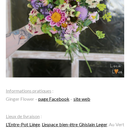
Informations pratiques
:
Ginger Flower –
page Facebook
–
site web
Lieux de livraison
:
L’Entre-Pot Liège
,
L’espace bien-être Ghislain Leger
, Au Vert