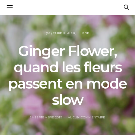
(SE) FAIRE PLAISIR
LIÈGE
Ginger Flower,
quand les fleurs
passent en mode
slow
24 SEPTEMBRE 2019
AUCUN COMMENTAIRE