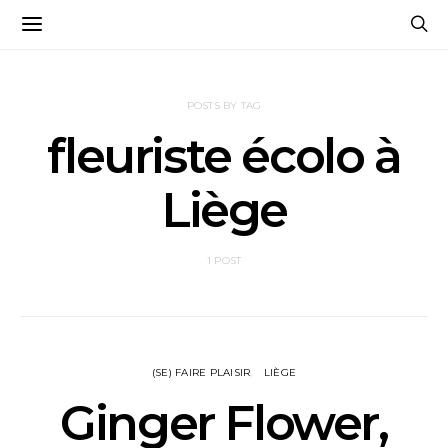
POSTS BY TAG
fleuriste écolo à
Liège
1 POST
(SE) FAIRE PLAISIR
LIÈGE
Ginger Flower,