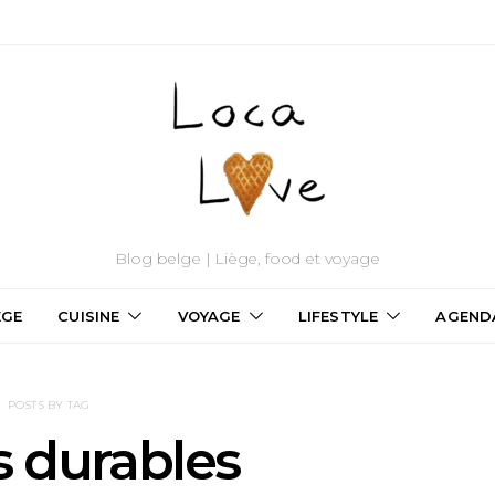
Blog belge | Liège, food et voyage
ÈGE
CUISINE
VOYAGE
LIFESTYLE
AGEND
POSTS BY TAG
s durables