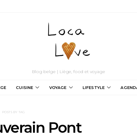
Blog belge | Liège, food et voyage
ÈGE
CUISINE
VOYAGE
LIFESTYLE
AGEND
POSTS BY TAG
verain Pont