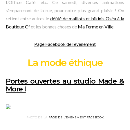
L’Office Café, etc. Ce samedi, diverses animations
s’empareront de la rue, pour notre plus grand plaisir ! On
retient entre autres le
défilé de maillots et bikinis Oséa à la
Boutique C²
et les bonnes choses de
Ma Ferme en Ville
.
Page Facebook de l’événement
La mode éthique
Portes ouvertes au studio Made &
More !
PHOTO DE LA
PAGE DE L’ÉVÉNEMENT FACEBOOK