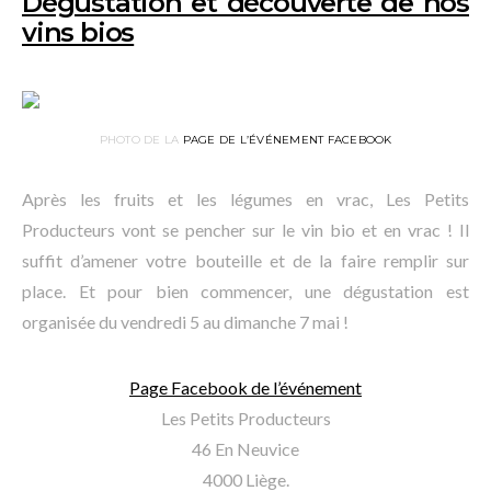
Dégustation et découverte de nos
vins bios
PHOTO DE LA
PAGE DE L’ÉVÉNEMENT FACEBOOK
Après les fruits et les légumes en vrac, Les Petits
Producteurs vont se pencher sur le vin bio et en vrac ! Il
suffit d’amener votre bouteille et de la faire remplir sur
place. Et pour bien commencer, une dégustation est
organisée du vendredi 5 au dimanche 7 mai !
Page Facebook de l’événement
Les Petits Producteurs
46 En Neuvice
4000 Liège.