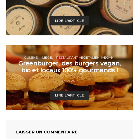
3 MAI 2017
LIRE L'ARTICLE
CUISINE
LIÈGE
RESTAURANT VÉGÉTALIEN (VEGAN)
Greenburger, des burgers vegan,
bio et locaux 100% gourmands !
8 MAI 2017
LIRE L'ARTICLE
LAISSER UN COMMENTAIRE