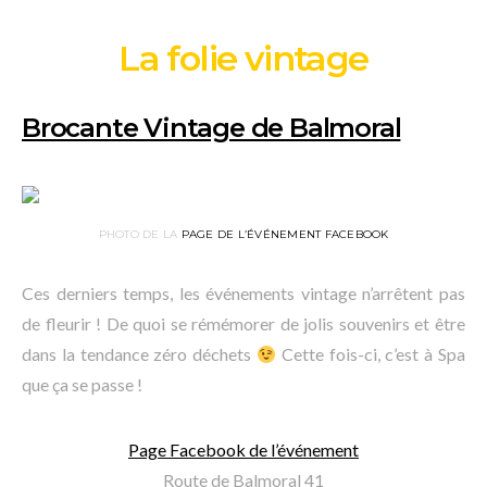
La folie vintage
Brocante Vintage de Balmoral
PHOTO DE LA
PAGE DE L’ÉVÉNEMENT FACEBOOK
Ces derniers temps, les événements vintage n’arrêtent pas
de fleurir ! De quoi se rémémorer de jolis souvenirs et être
dans la tendance zéro déchets
Cette fois-ci, c’est à Spa
que ça se passe !
Page Facebook de l’événement
Route de Balmoral 41