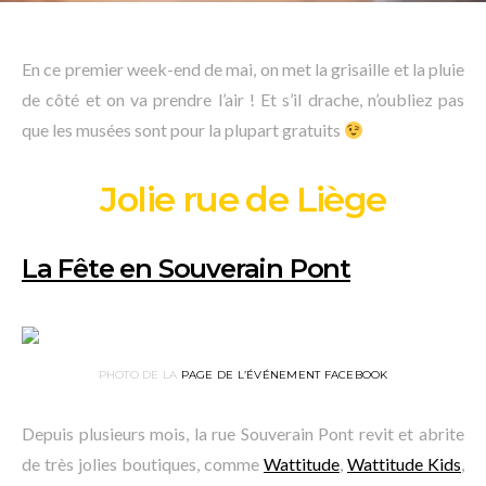
En ce premier week-end de mai, on met la grisaille et la pluie
de côté et on va prendre l’air ! Et s’il drache, n’oubliez pas
que les musées sont pour la plupart gratuits
Jolie rue de Liège
La Fête en Souverain Pont
PHOTO DE LA
PAGE DE L’ÉVÉNEMENT FACEBOOK
Depuis plusieurs mois, la rue Souverain Pont revit et abrite
de très jolies boutiques, comme
Wattitude
,
Wattitude Kids
,