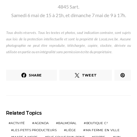
4845 Sart.
Samedi 6 mai de 15 à 21h, et dimanche 7 mai de 9 à 17h.
Tous droits réservés. Tous les textes et photos, sauf indication contraire, sont sujets
aux lois de la protection intellectuelle et sont la propriété de LocaLove.be. Aucune
photographie ne peut être reproduite, téléchargée, copiée, stockée, dérivée ou
utilisée en partie ou en intégralité sans permission écrite du propriétaire.
SHARE
TWEET
Related Topics
ACTIVITÉ
AGENDA
BALMORAL
BOUTIQUE C²
LES PETITS PRODUCTEURS
LIÈGE
MA FERME EN VILLE