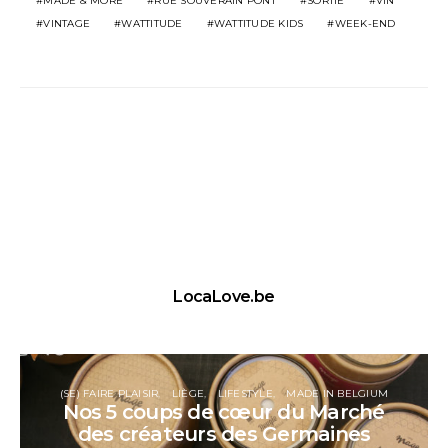
MADE & MORE
RUE SOUVERAIN PONT
SORTIE
VIN
VINTAGE
WATTITUDE
WATTITUDE KIDS
WEEK-END
LocaLove.be
(SE) FAIRE PLAISIR
LIÈGE
LIFESTYLE
MADE IN BELGIUM
Nos 5 coups de cœur du Marché
des créateurs des Germaines