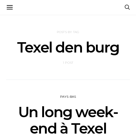
POSTS BY TAG
Texel den burg
1 POST
PAYS-BAS
Un long week-
end à Texel