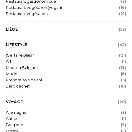
Restaurant gastronomique
(3)
Restaurant végétalien (vegan)
(16)
Restaurant végétarien
(21)
LIÈGE
(53)
LIFESTYLE
(42)
(Se) faire plaisir
(21)
Art
(1)
Made in Belgium
(19)
Mode
(6)
Prendre soin de soi
(3)
Zéro déchet
(10)
VOYAGE
(20)
Allemagne
(3)
Autres
(1)
Belgique
(9)
France
(2)