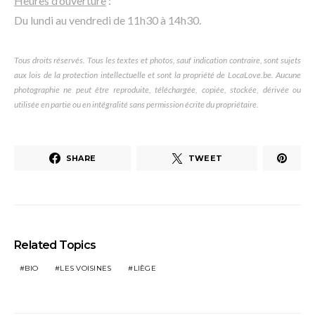
Heures d’ouverture
:
Du lundi au vendredi de 11h30 à 14h30.
Tous droits réservés. Tous les textes et photos, sauf indication contraire, sont sujets
aux lois de la protection intellectuelle et sont la propriété de LocaLove.be. Aucune
photographie ne peut être reproduite, téléchargée, copiée, stockée, dérivée ou
utilisée en partie ou en intégralité sans permission écrite du propriétaire.
SHARE
TWEET
Related Topics
BIO
LES VOISINES
LIÈGE