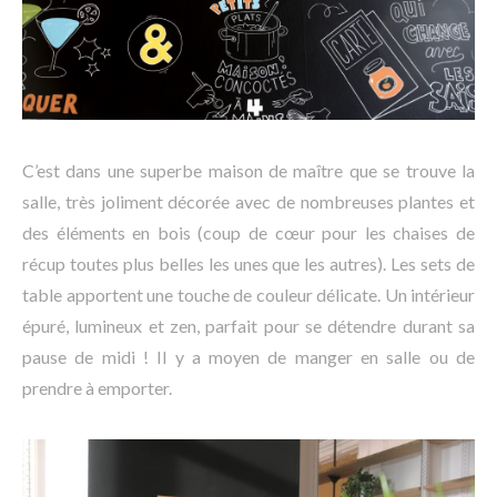
C’est dans une superbe maison de maître que se trouve la
salle, très joliment décorée avec de nombreuses plantes et
des éléments en bois (coup de cœur pour les chaises de
récup toutes plus belles les unes que les autres). Les sets de
table apportent une touche de couleur délicate. Un intérieur
épuré, lumineux et zen, parfait pour se détendre durant sa
pause de midi ! Il y a moyen de manger en salle ou de
prendre à emporter.