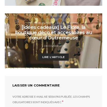
(SE) FAIRE PLAISIR
LIÈGE
LIFESTYLE
[Idées cadeaux] Le Flore, la
boutique déco et accessoires au
cœur d’Outremeuse
4 DÉCEMBRE 2016
LIRE L'ARTICLE
LAISSER UN COMMENTAIRE
VOTRE ADRESSE E-MAIL NE SERA PAS PUBLIÉE.
LES CHAMPS
*
OBLIGATOIRES SONT INDIQUÉS AVEC