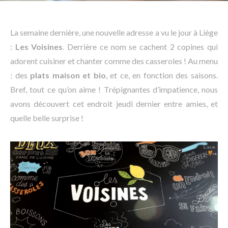
La semaine dernière, une nouvelle adresse a vu le jour à Liège
:
Les Voisines
. Derrière ce nom se cachent 2 copines qui
adorent cuisiner et chanter comme des casseroles ! Au menu
: des
plats maison et bio
, et ce, en fonction des saisons.
Bref, tout ce qu’on aime ! Trépignantes d’impatience, nous
avons découvert cet endroit jeudi dernier entre amies, et
quelle belle surprise !