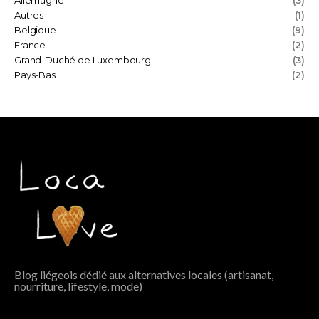
Allemagne
(3)
Autres
(1)
Belgique
(9)
France
(2)
Grand-Duché de Luxembourg
(3)
Pays-Bas
(2)
Blog liégeois dédié aux alternatives locales (artisanat,
nourriture, lifestyle, mode)