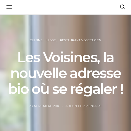
CUISINE
LIÈGE
RESTAURANT VÉGÉTARIEN
Les Voisines, la
nouvelle adresse
bio où se régaler !
28 NOVEMBRE 2016
AUCUN COMMENTAIRE