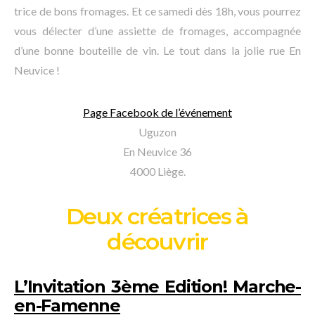
trice de bons fromages. Et ce samedi dès 18h, vous pourrez
vous délecter d’une assiette de fromages, accompagnée
d’une bonne bouteille de vin. Le tout dans la jolie rue En
Neuvice !
Page Facebook de l’événement
Uguzon
En Neuvice 36
4000 Liège.
Deux créatrices à
découvrir
L’Invitation 3ème Edition! Marche-
en-Famenne