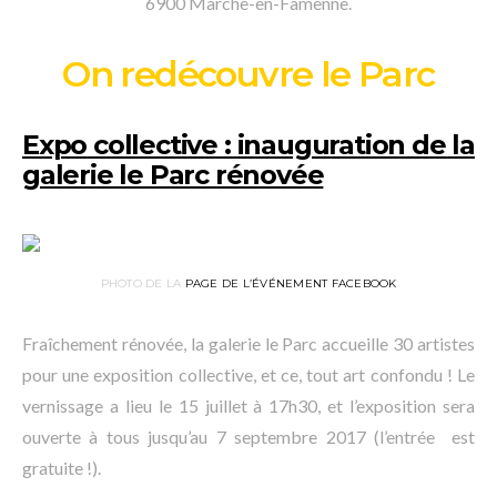
6900 Marche-en-Famenne.
On redécouvre le Parc
Expo collective : inauguration de la
galerie le Parc rénovée
PHOTO DE LA
PAGE DE L’ÉVÉNEMENT FACEBOOK
Fraîchement rénovée, la galerie le Parc accueille 30 artistes
pour une exposition collective, et ce, tout art confondu ! Le
vernissage a lieu le 15 juillet à 17h30, et l’exposition sera
ouverte à tous jusqu’au 7 septembre 2017 (l’entrée est
gratuite !).