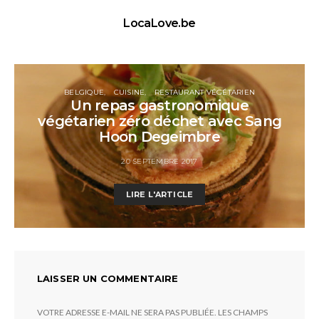
LocaLove.be
BELGIQUE
CUISINE
RESTAURANT VÉGÉTARIEN
Un repas gastronomique
végétarien zéro déchet avec Sang
Hoon Degeimbre
20 SEPTEMBRE 2017
LIRE L'ARTICLE
LAISSER UN COMMENTAIRE
VOTRE ADRESSE E-MAIL NE SERA PAS PUBLIÉE.
LES CHAMPS