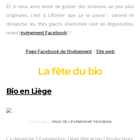
Et si vous avez envie de goûter des boissons un peu plus
originales, c’est à L’Atelier que ça se passe : samedi et
dimanche, les thés glacés d’automne sont en dégustation,
miam (
événement Facebook
) !
Page Facebook de l’événement
–
Site web
La fête du bio
Bio en Liège
PHOTO DE LA
PAGE DE L’ÉVÉNEMENT FACEBOOK
Ce dimanche 17 septembre, Liège fête le bio ! Producteurs,