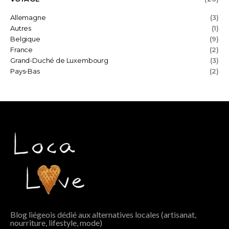
Allemagne
(3)
Autres
(1)
Belgique
(9)
France
(2)
Grand-Duché de Luxembourg
(3)
Pays-Bas
(2)
Blog liégeois dédié aux alternatives locales (artisanat,
nourriture, lifestyle, mode)