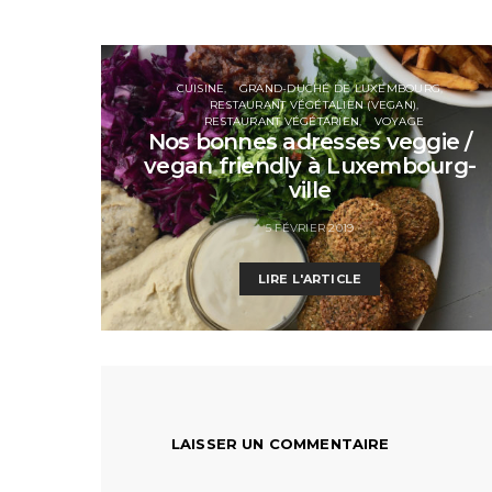
CUISINE
GRAND-DUCHÉ DE LUXEMBOURG
RESTAURANT VÉGÉTALIEN (VEGAN)
RESTAURANT VÉGÉTARIEN
VOYAGE
Nos bonnes adresses veggie /
vegan friendly à Luxembourg-
ville
5 FÉVRIER 2019
LIRE L'ARTICLE
LAISSER UN COMMENTAIRE