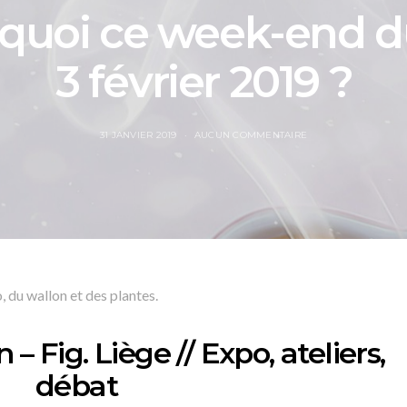
 quoi ce week-end d
3 février 2019 ?
31 JANVIER 2019
AUCUN COMMENTAIRE
 du wallon et des plantes.
 Fig. Liège // Expo, ateliers,
débat