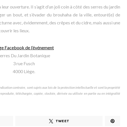
leur ouverture. Il s’agit d’un joli coin à côté des serres du jardin
er un bout, et s’évader du brouhaha de la ville, entouré(e) de
cturne avec, évidemment, des crêpes et du cidre, mais aussi une
uvrir les lieux.
ge Facebook de l’événement
erres Du Jardin Botanique
3 rue Fusch
4000 Liège.
dication contraire, sont sujets aux lois de la protection intellectuelle et sont la propriété
produite, téléchargée, copiée, stockée, dérivée ou utilisée en partie ou en intégralité
TWEET