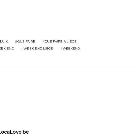
LUIK
QUE FAIRE
QUE FAIRE À LIÈGE
EK-END
WEEK-END LIÈGE
WEEKEND
LocaLove.be