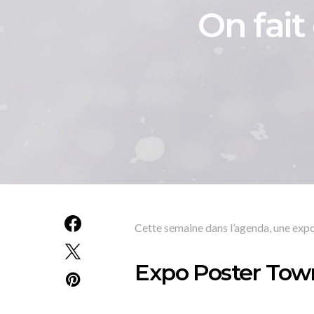
On fait
Cette semaine dans l’agenda, une expo,
Expo Poster Town –