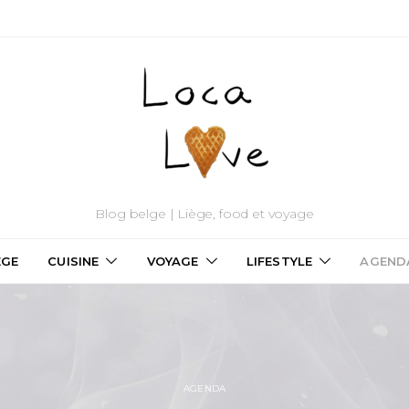
Blog belge | Liège, food et voyage
ÈGE
CUISINE
VOYAGE
LIFESTYLE
AGEND
AGENDA