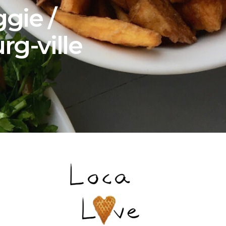
gie /
g-ville