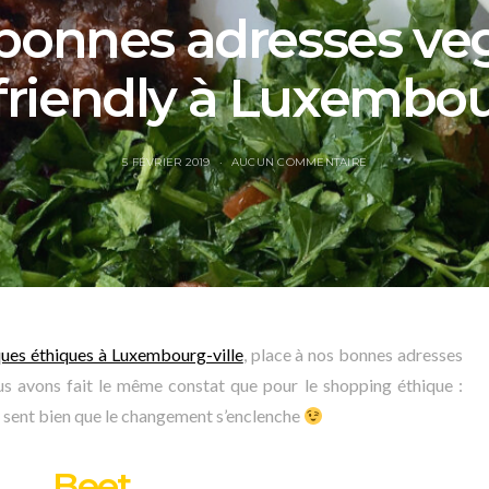
bonnes adresses veg
friendly à Luxembour
5 FÉVRIER 2019
AUCUN COMMENTAIRE
ues éthiques à Luxembourg-ville
, place à nos bonnes adresses
us avons fait le même constat que pour le shopping éthique :
on sent bien que le changement s’enclenche
Beet