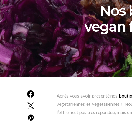
Nos 
vegan 
Après vous avoir présenté nos
boutiq
végétariennes et végétaliennes ! No
l’offre n’est pas très répandue, mais 