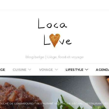
Blog belge | Liège, food et voyage
ÈGE
CUISINE
VOYAGE
LIFESTYLE
AGEND
DUCHÉ DE LUXEMBOURG
RESTAURANT VÉGÉTALIEN (VEGAN)
RESTAURANT VÉG