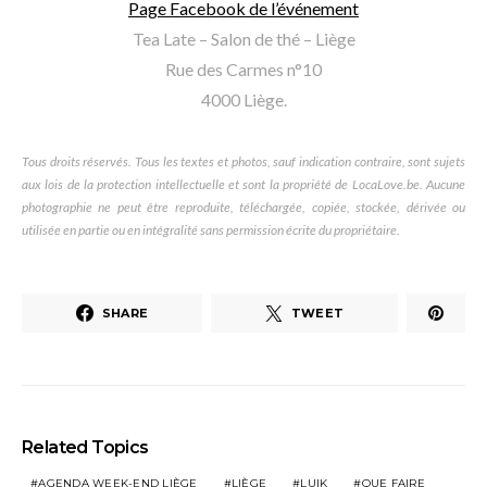
Page Facebook de l’événement
Tea Late – Salon de thé – Liège
Rue des Carmes n°10
4000 Liège.
Tous droits réservés. Tous les textes et photos, sauf indication contraire, sont sujets
aux lois de la protection intellectuelle et sont la propriété de LocaLove.be. Aucune
photographie ne peut être reproduite, téléchargée, copiée, stockée, dérivée ou
utilisée en partie ou en intégralité sans permission écrite du propriétaire.
SHARE
TWEET
Related Topics
AGENDA WEEK-END LIÈGE
LIÈGE
LUIK
QUE FAIRE